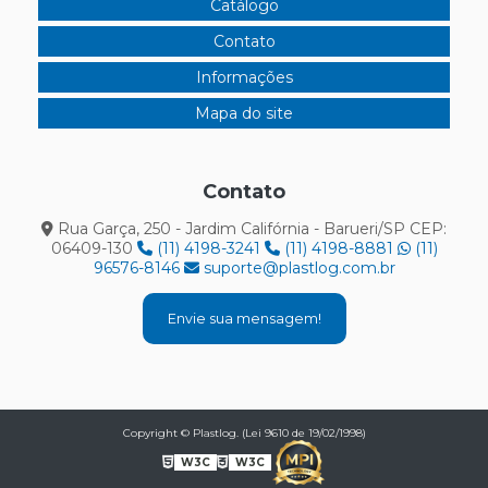
Catálogo
Contato
Informações
Mapa do site
Contato
Rua Garça, 250 - Jardim Califórnia - Barueri/SP CEP:
06409-130
(11) 4198-3241
(11) 4198-8881
(11)
96576-8146
suporte@plastlog.com.br
Envie sua mensagem!
Copyright © Plastlog. (Lei 9610 de 19/02/1998)
W3C
W3C