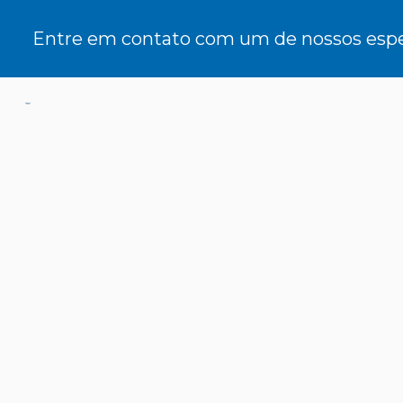
Entre em contato com um de nossos espec