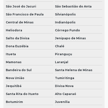
São José do Jacuri
São Sebastião do Anta
São Francisco de Paula
Silvianópolis
Central de Minas
Indianópolis
Heliodora
Córrego Fundo
Salto da Divisa
Jenipapo de Minas
Dona Euzébia
Chalé
Itueta
Piranguçu
Mamonas
Laranjal
Bandeira do Sul
Santa Helena de Minas
Nova União
Tumiritinga
Jequitibá
Divisa Nova
Santa Rita do Itueto
Alto Caparaó
Botumirim
Juvenília