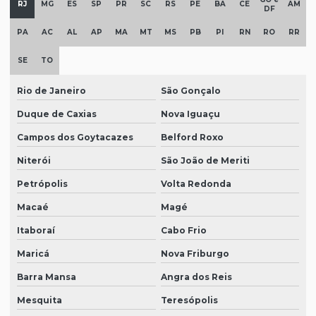
RJ
MG
ES
SP
PR
SC
RS
PE
BA
CE
AM
DF
PA
AC
AL
AP
MA
MT
MS
PB
PI
RN
RO
RR
SE
TO
Rio de Janeiro
São Gonçalo
Duque de Caxias
Nova Iguaçu
Campos dos Goytacazes
Belford Roxo
Niterói
São João de Meriti
Petrópolis
Volta Redonda
Macaé
Magé
Itaboraí
Cabo Frio
Maricá
Nova Friburgo
Barra Mansa
Angra dos Reis
Mesquita
Teresópolis