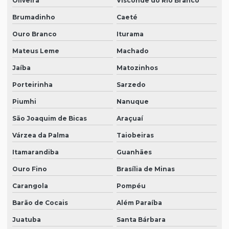
Oliveira
Visconde do Rio Branco
Brumadinho
Caeté
Ouro Branco
Iturama
Mateus Leme
Machado
Jaíba
Matozinhos
Porteirinha
Sarzedo
Piumhi
Nanuque
São Joaquim de Bicas
Araçuaí
Várzea da Palma
Taiobeiras
Itamarandiba
Guanhães
Ouro Fino
Brasília de Minas
Carangola
Pompéu
Barão de Cocais
Além Paraíba
Juatuba
Santa Bárbara