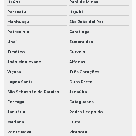
Itaúna
Pará de Minas
Paracatu
Itajubá
Manhuaçu
São João del Rei
Patrocínio
Caratinga
Unaí
Esmeraldas
Timóteo
Curvelo
João Monlevade
Alfenas
Viçosa
Três Corações
Lagoa Santa
Ouro Preto
São Sebastião do Paraíso
Janaúba
Formiga
Cataguases
Januária
Pedro Leopoldo
Mariana
Frutal
Ponte Nova
Pirapora