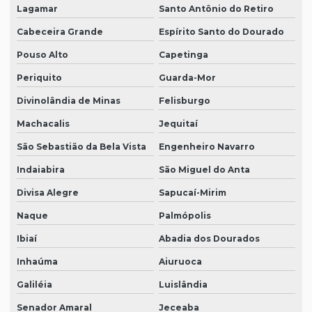
Lagamar
Santo Antônio do Retiro
Cabeceira Grande
Espírito Santo do Dourado
Pouso Alto
Capetinga
Periquito
Guarda-Mor
Divinolândia de Minas
Felisburgo
Machacalis
Jequitaí
São Sebastião da Bela Vista
Engenheiro Navarro
Indaiabira
São Miguel do Anta
Divisa Alegre
Sapucaí-Mirim
Naque
Palmópolis
Ibiaí
Abadia dos Dourados
Inhaúma
Aiuruoca
Galiléia
Luislândia
Senador Amaral
Jeceaba