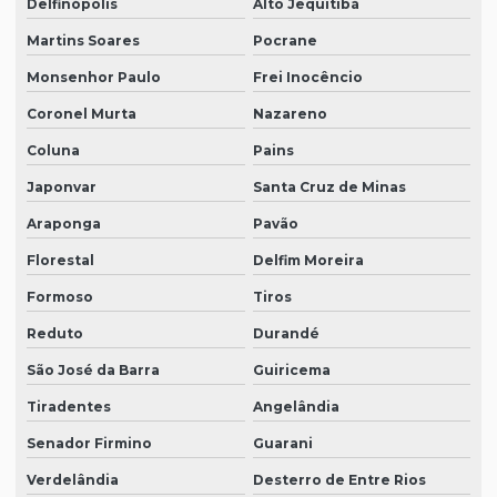
Delfinópolis
Alto Jequitibá
Martins Soares
Pocrane
Monsenhor Paulo
Frei Inocêncio
Coronel Murta
Nazareno
Coluna
Pains
Japonvar
Santa Cruz de Minas
Araponga
Pavão
Florestal
Delfim Moreira
Formoso
Tiros
Reduto
Durandé
São José da Barra
Guiricema
Tiradentes
Angelândia
Senador Firmino
Guarani
Verdelândia
Desterro de Entre Rios