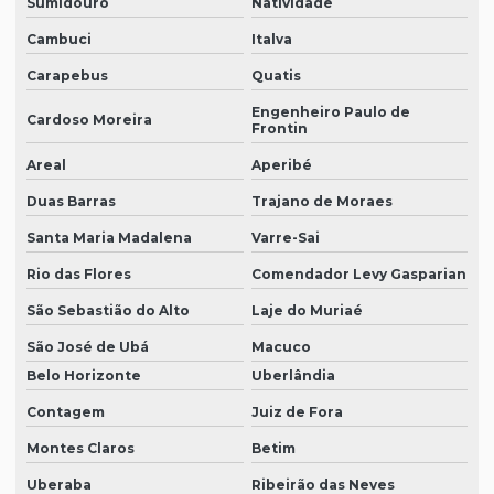
Sumidouro
Natividade
Cambuci
Italva
Carapebus
Quatis
Engenheiro Paulo de
Cardoso Moreira
Frontin
Areal
Aperibé
Duas Barras
Trajano de Moraes
Santa Maria Madalena
Varre-Sai
Rio das Flores
Comendador Levy Gasparian
São Sebastião do Alto
Laje do Muriaé
São José de Ubá
Macuco
Belo Horizonte
Uberlândia
Contagem
Juiz de Fora
Montes Claros
Betim
Uberaba
Ribeirão das Neves