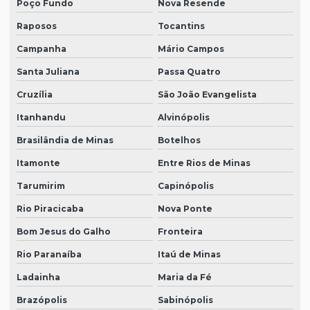
Poço Fundo
Nova Resende
Raposos
Tocantins
Campanha
Mário Campos
Santa Juliana
Passa Quatro
Cruzília
São João Evangelista
Itanhandu
Alvinópolis
Brasilândia de Minas
Botelhos
Itamonte
Entre Rios de Minas
Tarumirim
Capinópolis
Rio Piracicaba
Nova Ponte
Bom Jesus do Galho
Fronteira
Rio Paranaíba
Itaú de Minas
Ladainha
Maria da Fé
Brazópolis
Sabinópolis