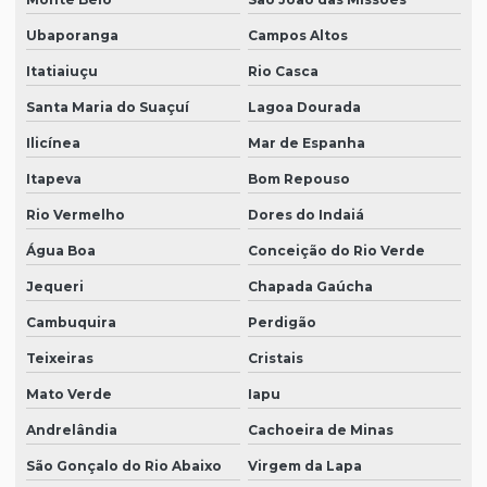
Ubaporanga
Campos Altos
Itatiaiuçu
Rio Casca
Santa Maria do Suaçuí
Lagoa Dourada
Ilicínea
Mar de Espanha
Itapeva
Bom Repouso
Rio Vermelho
Dores do Indaiá
Água Boa
Conceição do Rio Verde
Jequeri
Chapada Gaúcha
Cambuquira
Perdigão
Teixeiras
Cristais
Mato Verde
Iapu
Andrelândia
Cachoeira de Minas
São Gonçalo do Rio Abaixo
Virgem da Lapa