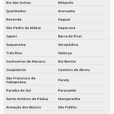
Rio das Ostras
Nilópolis
Queimados
Araruama
Resende
Itaguaí
São Pedro da Aldeia
Itaperuna
Japeri
Barra do Piraí
Saquarema
Seropédica
Três Rios
Valença
Cachoeiras de Macacu
Rio Bonito
Guapimirim
Casimiro de Abreu
São Francisco de
Paraty
Itabapoana
Paraíba do Sul
Paracambi
Santo Antônio de Pádua
Mangaratiba
Armação dos Búzios
São Fidélis