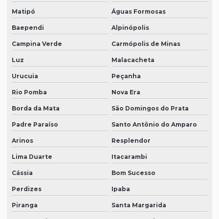
Matipó
Águas Formosas
Baependi
Alpinópolis
Campina Verde
Carmópolis de Minas
Luz
Malacacheta
Urucuia
Peçanha
Rio Pomba
Nova Era
Borda da Mata
São Domingos do Prata
Padre Paraíso
Santo Antônio do Amparo
Arinos
Resplendor
Lima Duarte
Itacarambi
Cássia
Bom Sucesso
Perdizes
Ipaba
Piranga
Santa Margarida