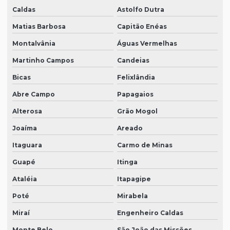
Caldas
Astolfo Dutra
Matias Barbosa
Capitão Enéas
Montalvânia
Águas Vermelhas
Martinho Campos
Candeias
Bicas
Felixlândia
Abre Campo
Papagaios
Alterosa
Grão Mogol
Joaíma
Areado
Itaguara
Carmo de Minas
Guapé
Itinga
Ataléia
Itapagipe
Poté
Mirabela
Miraí
Engenheiro Caldas
Monte Belo
São João das Missões