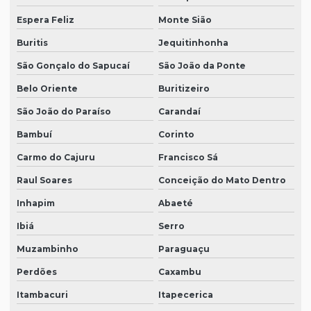
Espera Feliz
Monte Sião
Buritis
Jequitinhonha
São Gonçalo do Sapucaí
São João da Ponte
Belo Oriente
Buritizeiro
São João do Paraíso
Carandaí
Bambuí
Corinto
Carmo do Cajuru
Francisco Sá
Raul Soares
Conceição do Mato Dentro
Inhapim
Abaeté
Ibiá
Serro
Muzambinho
Paraguaçu
Perdões
Caxambu
Itambacuri
Itapecerica