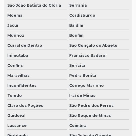
São João Batista do Glória
Serrania
Moema
Cordisburgo
Jacuí
Baldim
Munhoz
Bonfim
Curral de Dentro
São Gonçalo do Abaeté
Inimutaba
Francisco Badaró
Confins
Sericita
Maravilhas
Pedra Bonita
Inconfidentes
Cônego Marinho
Toledo
Iraí de Minas
Claro dos Poções
São Pedro dos Ferros
Guidoval
São Roque de Minas
Lassance
Coimbra
Pintópolis
São João do Oriente